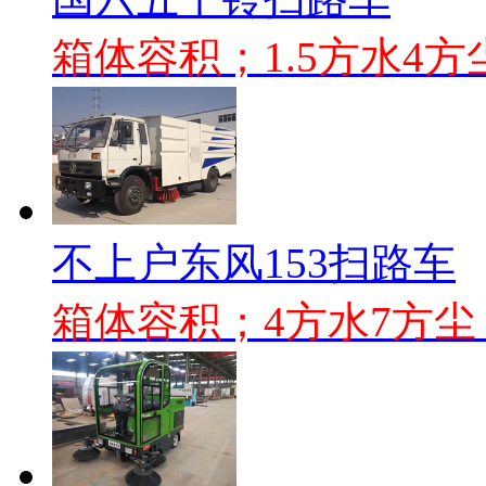
箱体容积；1.5方水4方
不上户东风153扫路车
箱体容积；4方水7方