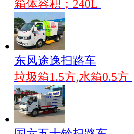
箱体容积；240L
东风途逸扫路车
垃圾箱1.5方,水箱0.5方
国六五十铃扫路车