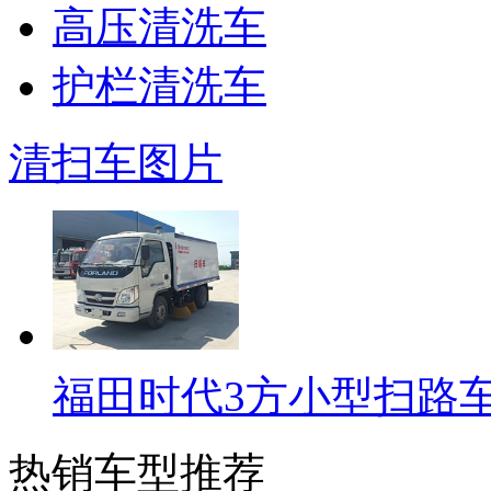
高压清洗车
护栏清洗车
清扫车图片
福田时代3方小型扫路
热销车型推荐