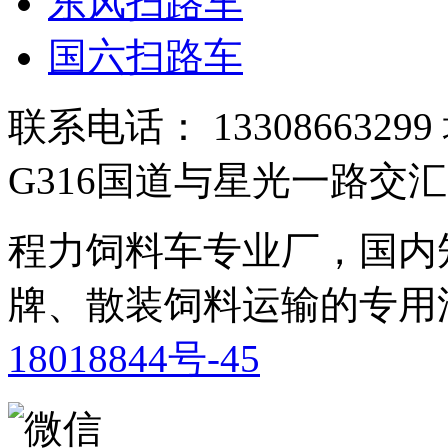
东风扫路车
国六扫路车
联系电话： 13308663
G316国道与星光一路交
程力饲料车专业厂，国内
牌、散装饲料运输的专用
18018844号-45