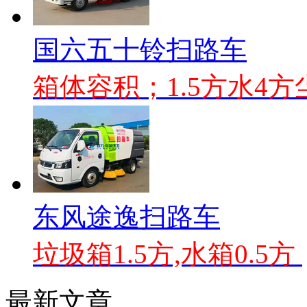
国六五十铃扫路车
箱体容积；1.5方水4方
东风途逸扫路车
垃圾箱1.5方,水箱0.5方
最新文章