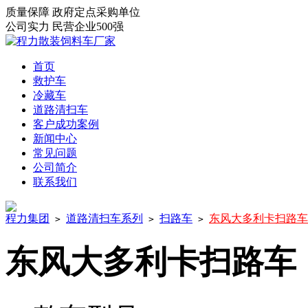
质量保障
政府定点采购单位
公司实力
民营企业500强
首页
救护车
冷藏车
道路清扫车
客户成功案例
新闻中心
常见问题
公司简介
联系我们
程力集团
道路清扫车系列
扫路车
东风大多利卡扫路车
>
>
>
东风大多利卡扫路车