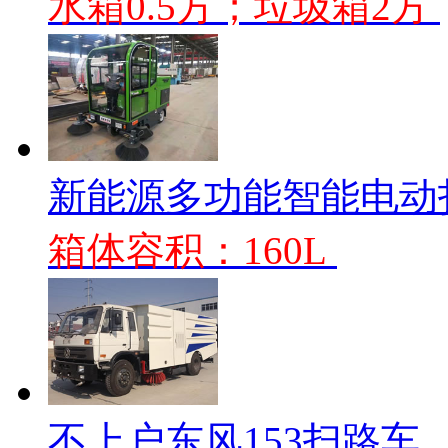
水箱0.5方；垃圾箱2方
新能源多功能智能电动
箱体容积：160L
不上户东风153扫路车