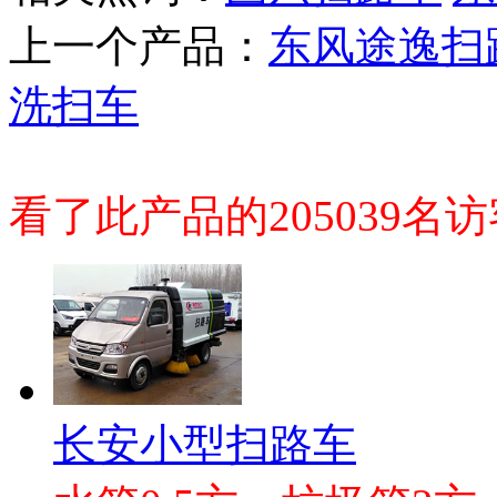
上一个产品：
东风途逸扫
洗扫车
看了此产品的205039名
长安小型扫路车