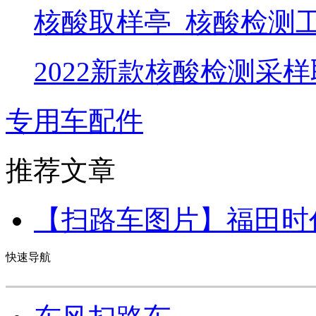
核酸取样亭_核酸检测
2022新款核酸检测采
专用车配件
推荐文章
【扫路车图片】
福田时
快速导航