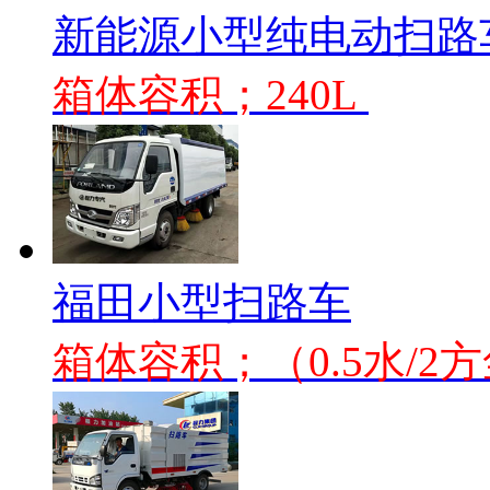
新能源小型纯电动扫路
箱体容积；240L
福田小型扫路车
箱体容积；（0.5水/2