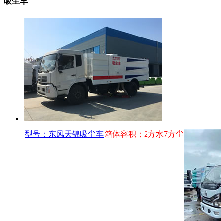
吸尘车
型号：东风天锦吸尘车
箱体容积；2方水7方尘